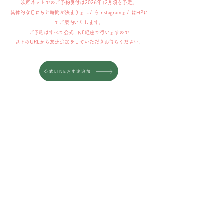
次回ネットでのご予約受付は2026年12月頃を予定。
具体的な日にちと時間が決まりましたらInstagramまたはHPに
てご案内いたします。
ご予約はすべて公式LINE経由で行いますので
以下のURLから友達追加をしていただきお待ちください。
公式LINEお友達追加
現在ここに表示する
商品はありません。